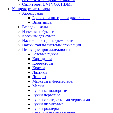
Сплиттеры DVI VGA HDMI
Канцелярские товары
Аксессуары
Брелоки и шкафчики для ключей
Визитницы
Всё для школы
Изделия из бумаги
Корзины для бумаг
Настольные принадлежности
Папки файлы системы архивации
Пишущие принадлежности
Гелевые ручки
Карандаши
Корректоры
Краски
Ластики
Линеры
Маркеры и фломастеры
Мелки
Ручки капиллярные
Ручки перьевые
Ручки со стираемыми чернилами
Ручки шариковые
Ручки-роллеры