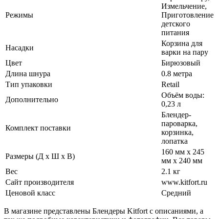
Измельчение,
Режимы
Приготовление
детского
питания
Корзина для
Насадки
варки на пару
Цвет
Бирюзовый
Длина шнура
0.8 метра
Тип упаковки
Retail
Объём воды:
Дополнительно
0,23 л
Блендер-
пароварка,
Комплект поставки
корзинка,
лопатка
160 мм х 245
Размеры (Д х Ш х В)
мм х 240 мм
Вес
2.1 кг
Сайт производителя
www.kitfort.ru
Ценовой класс
Средний
В магазине представлены Блендеры Kitfort с описаниями, а