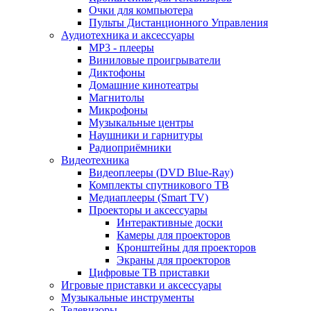
Очки для компьютера
Пульты Дистанционного Управления
Аудиотехника и аксессуары
MP3 - плееры
Виниловые проигрыватели
Диктофоны
Домашние кинотеатры
Магнитолы
Микрофоны
Музыкальные центры
Наушники и гарнитуры
Радиоприёмники
Видеотехника
Видеоплееры (DVD Blue-Ray)
Комплекты спутникового ТВ
Медиаплееры (Smart TV)
Проекторы и аксессуары
Интерактивные доски
Камеры для проекторов
Кронштейны для проекторов
Экраны для проекторов
Цифровые ТВ приставки
Игровые приставки и аксессуары
Музыкальные инструменты
Телевизоры