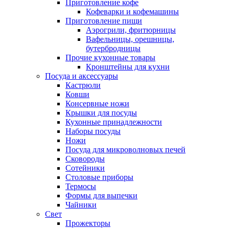
Приготовление кофе
Кофеварки и кофемашины
Приготовление пищи
Аэрогрили, фритюрницы
Вафельницы, орешницы,
бутербродницы
Прочие кухонные товары
Кронштейны для кухни
Посуда и аксессуары
Кастрюли
Ковши
Консервные ножи
Крышки для посуды
Кухонные принадлежности
Наборы посуды
Ножи
Посуда для микроволновых печей
Сковороды
Сотейники
Столовые приборы
Термосы
Формы для выпечки
Чайники
Свет
Прожекторы