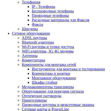
Телефония
IP - Телефоны
Беспроводные телефоны
Проводные телефоны
Расходные материалы для Факсов
Факсы
Шредеры
Сетевое оборудование
ADSL роутеры
Bluetooth адаптеры
Wi-Fi роутеры и точки доступа
WiFi адаптеры, 3G 4G модемы
Антенны
Коммутаторы
Компоненты для монтажа сетей
Инструменты для монтажа и тестирования
Коннекторы и розетки
Монтажное оборудование
Шкафы стойки
Медиаконвертеры трансиверы
Оборудование для передачи сигнала
Оптические патчкорды
Принтсерверы
Проводные роутеры и межсетевые экраны
Сетевые карты и PowerLine