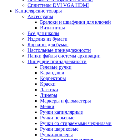
Сплиттеры DVI VGA HDMI
Канцелярские товары
Аксессуары
Брелоки и шкафчики для ключей
Визитницы
Всё для школы
Изделия из бумаги
Корзины для бумаг
Настольные принадлежности
Папки файлы системы архивации
Пишущие принадлежности
Гелевые ручки
Карандаши
Корректоры
Краски
Ластики
Линеры
Маркеры и фломастеры
Мелки
Ручки капиллярные
Ручки перьевые
Ручки со стираемыми чернилами
Ручки шариковые
Ручки-роллеры