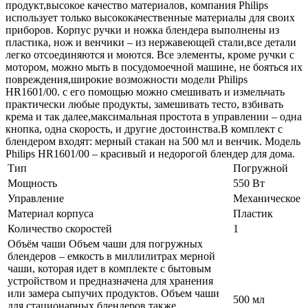
продукт,высокое качество материалов, компания Philips
использует только высококачественные материалы для своих
приборов. Корпус ручки и ножка блендера выполнены из
пластика, нож и венчики – из нержавеющей стали,все детали
легко отсоединяются и моются. Все элементы, кроме ручки с
мотором, можно мыть в посудомоечной машине, не бояться их
повреждения,широкие возможности модели Philips
HR1601/00. с его помощью можно смешивать и измельчать
практически любые продукты, замешивать тесто, взбивать
крема и так далее,максимальная простота в управлении – одна
кнопка, одна скорость, и другие достоинства.В комплект с
блендером входят: мерный стакан на 500 мл и венчик. Модель
Philips HR1601/00 – красивый и недорогой блендер для дома.
Тип
Погружной
Мощность
550 Вт
Управление
Механическое
Материал корпуса
Пластик
Количество скоростей
1
Объём чаши Объем чаши для погружных
блендеров – емкость в миллилитрах мерной
чаши, которая идет в комплекте с бытовым
устройством и предназначена для хранения
или замера сыпучих продуктов. Объем чаши
500 мл
для стационарных блендеров также