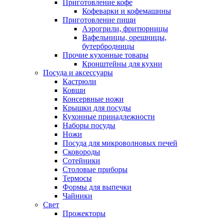
Приготовление кофе
Кофеварки и кофемашины
Приготовление пищи
Аэрогрили, фритюрницы
Вафельницы, орешницы,
бутербродницы
Прочие кухонные товары
Кронштейны для кухни
Посуда и аксессуары
Кастрюли
Ковши
Консервные ножи
Крышки для посуды
Кухонные принадлежности
Наборы посуды
Ножи
Посуда для микроволновых печей
Сковороды
Сотейники
Столовые приборы
Термосы
Формы для выпечки
Чайники
Свет
Прожекторы