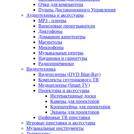
Очки для компьютера
Пульты Дистанционного Управления
Аудиотехника и аксессуары
MP3 - плееры
Виниловые проигрыватели
Диктофоны
Домашние кинотеатры
Магнитолы
Микрофоны
Музыкальные центры
Наушники и гарнитуры
Радиоприёмники
Видеотехника
Видеоплееры (DVD Blue-Ray)
Комплекты спутникового ТВ
Медиаплееры (Smart TV)
Проекторы и аксессуары
Интерактивные доски
Камеры для проекторов
Кронштейны для проекторов
Экраны для проекторов
Цифровые ТВ приставки
Игровые приставки и аксессуары
Музыкальные инструменты
Телевизоры