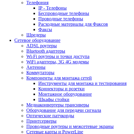
Телефония
IP - Телефоны
Беспроводные телефоны
Проводные телефоны
Расходные материалы для Факсов
Факсы
Шредеры
Сетевое оборудование
ADSL роутеры
Bluetooth адаптеры
Wi-Fi роутеры и точки доступа
WiFi адаптеры, 3G 4G модемы
Антенны
Коммутаторы
Компоненты для монтажа сетей
Инструменты для монтажа и тестирования
Коннекторы и розетки
Монтажное оборудование
Шкафы стойки
Медиаконвертеры трансиверы
Оборудование для передачи сигнала
Оптические патчкорды
Принтсерверы
Проводные роутеры и межсетевые экраны
Сетевые карты и PowerLine