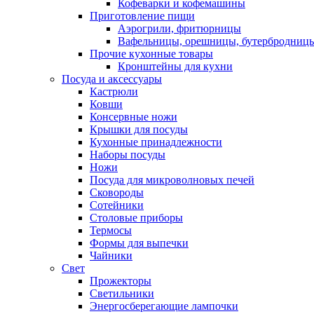
Кофеварки и кофемашины
Приготовление пищи
Аэрогрили, фритюрницы
Вафельницы, орешницы, бутербродниц
Прочие кухонные товары
Кронштейны для кухни
Посуда и аксессуары
Кастрюли
Ковши
Консервные ножи
Крышки для посуды
Кухонные принадлежности
Наборы посуды
Ножи
Посуда для микроволновых печей
Сковороды
Сотейники
Столовые приборы
Термосы
Формы для выпечки
Чайники
Свет
Прожекторы
Светильники
Энергосберегающие лампочки