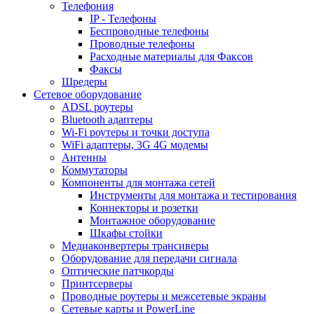
Телефония
IP - Телефоны
Беспроводные телефоны
Проводные телефоны
Расходные материалы для Факсов
Факсы
Шредеры
Сетевое оборудование
ADSL роутеры
Bluetooth адаптеры
Wi-Fi роутеры и точки доступа
WiFi адаптеры, 3G 4G модемы
Антенны
Коммутаторы
Компоненты для монтажа сетей
Инструменты для монтажа и тестирования
Коннекторы и розетки
Монтажное оборудование
Шкафы стойки
Медиаконвертеры трансиверы
Оборудование для передачи сигнала
Оптические патчкорды
Принтсерверы
Проводные роутеры и межсетевые экраны
Сетевые карты и PowerLine