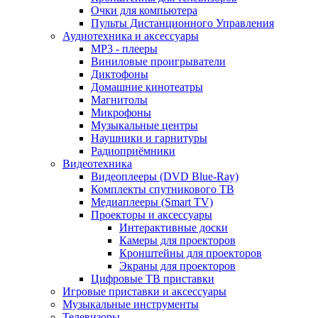
Очки для компьютера
Пульты Дистанционного Управления
Аудиотехника и аксессуары
MP3 - плееры
Виниловые проигрыватели
Диктофоны
Домашние кинотеатры
Магнитолы
Микрофоны
Музыкальные центры
Наушники и гарнитуры
Радиоприёмники
Видеотехника
Видеоплееры (DVD Blue-Ray)
Комплекты спутникового ТВ
Медиаплееры (Smart TV)
Проекторы и аксессуары
Интерактивные доски
Камеры для проекторов
Кронштейны для проекторов
Экраны для проекторов
Цифровые ТВ приставки
Игровые приставки и аксессуары
Музыкальные инструменты
Телевизоры