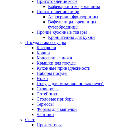
Приготовление кофе
Кофеварки и кофемашины
Приготовление пищи
Аэрогрили, фритюрницы
Вафельницы, орешницы,
бутербродницы
Прочие кухонные товары
Кронштейны для кухни
Посуда и аксессуары
Кастрюли
Ковши
Консервные ножи
Крышки для посуды
Кухонные принадлежности
Наборы посуды
Ножи
Посуда для микроволновых печей
Сковороды
Сотейники
Столовые приборы
Термосы
Формы для выпечки
Чайники
Свет
Прожекторы