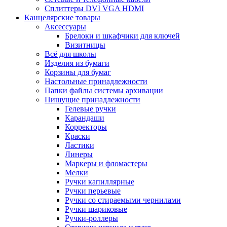
Сплиттеры DVI VGA HDMI
Канцелярские товары
Аксессуары
Брелоки и шкафчики для ключей
Визитницы
Всё для школы
Изделия из бумаги
Корзины для бумаг
Настольные принадлежности
Папки файлы системы архивации
Пишущие принадлежности
Гелевые ручки
Карандаши
Корректоры
Краски
Ластики
Линеры
Маркеры и фломастеры
Мелки
Ручки капиллярные
Ручки перьевые
Ручки со стираемыми чернилами
Ручки шариковые
Ручки-роллеры