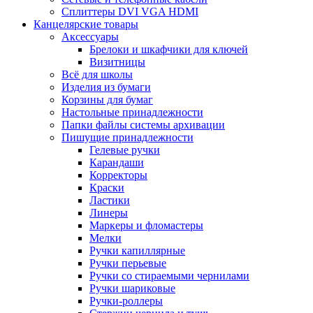
Сплиттеры DVI VGA HDMI
Канцелярские товары
Аксессуары
Брелоки и шкафчики для ключей
Визитницы
Всё для школы
Изделия из бумаги
Корзины для бумаг
Настольные принадлежности
Папки файлы системы архивации
Пишущие принадлежности
Гелевые ручки
Карандаши
Корректоры
Краски
Ластики
Линеры
Маркеры и фломастеры
Мелки
Ручки капиллярные
Ручки перьевые
Ручки со стираемыми чернилами
Ручки шариковые
Ручки-роллеры