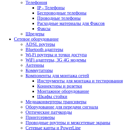
Телефония
IP - Телефоны
Беспроводные телефоны
Проводные телефоны
Расходные материалы для Факсов
Факсы
Шредеры
Сетевое оборудование
ADSL роутеры
Bluetooth адаптеры
Wi-Fi роутеры и точки доступа
WiFi адаптеры, 3G 4G модемы
Антенны
Коммутаторы
Компоненты для монтажа сетей
Инструменты для монтажа и тестирования
Коннекторы и розетки
Монтажное оборудование
Шкафы стойки
Медиаконвертеры трансиверы
Оборудование для передачи сигнала
Оптические патчкорды
Принтсерверы
Проводные роутеры и межсетевые экраны
Сетевые карты и PowerLine