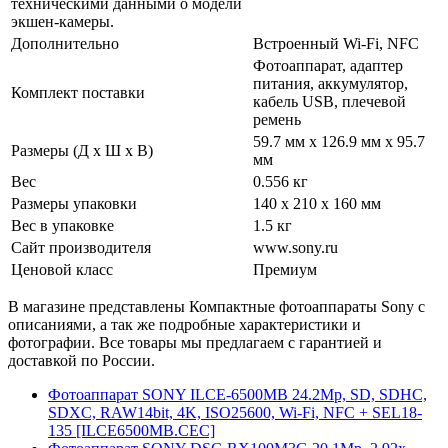
техническими данными о модели
экшен-камеры.
Дополнительно
Встроенный Wi-Fi, NFC
Фотоаппарат, адаптер
питания, аккумулятор,
Комплект поставки
кабель USB, плечевой
ремень
59.7 мм х 126.9 мм х 95.7
Размеры (Д х Ш х В)
мм
Вес
0.556 кг
Размеры упаковки
140 x 210 x 160 мм
Вес в упаковке
1.5 кг
Сайт производителя
www.sony.ru
Ценовой класс
Премиум
В магазине представлены Компактные фотоаппараты Sony с
описаниями, а так же подробные характеристики и
фотографии. Все товары мы предлагаем с гарантией и
доставкой по России.
Фотоаппарат SONY ILCE-6500MB 24.2Mp, SD, SDHC,
SDXC, RAW14bit, 4K, ISO25600, Wi-Fi, NFC + SEL18-
135 [ILCE6500MB.CEC]