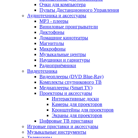
Очки для компьютера
Пульты Дистанционного Управления
Аудиотехника и аксессуары
MP3 - плееры
Виниловые проигрыватели
Диктофоны
Домашние кинотеатры
Магнитолы
Микрофоны
Музыкальные центры
Наушники и гарнитуры
Радиоприёмники
Видеотехника
Видеоплееры (DVD Blue-Ray)
Комплекты спутникового ТВ
Медиаплееры (Smart TV)
Проекторы и аксессуары
Интерактивные доски
Камеры для проекторов
Кронштейны для проекторов
Экраны для проекторов
Цифровые ТВ приставки
Игровые приставки и аксессуары
Музыкальные инструменты
Телевизоры