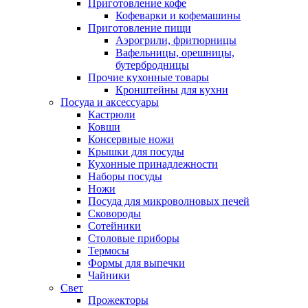
Приготовление кофе
Кофеварки и кофемашины
Приготовление пищи
Аэрогрили, фритюрницы
Вафельницы, орешницы,
бутербродницы
Прочие кухонные товары
Кронштейны для кухни
Посуда и аксессуары
Кастрюли
Ковши
Консервные ножи
Крышки для посуды
Кухонные принадлежности
Наборы посуды
Ножи
Посуда для микроволновых печей
Сковороды
Сотейники
Столовые приборы
Термосы
Формы для выпечки
Чайники
Свет
Прожекторы