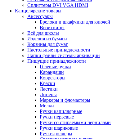
Сплиттеры DVI VGA HDMI
Канцелярские товары
Аксессуары
Брелоки и шкафчики для ключей
Визитницы
Всё для школы
Изделия из бумаги
Корзины для бумаг
Настольные принадлежности
Папки файлы системы архивации
Пишущие принадлежности
Гелевые ручки
Карандаши
Корректоры
Краски
Ластики
Линеры
Маркеры и фломастеры
Мелки
Ручки капиллярные
Ручки перьевые
Ручки со стираемыми чернилами
Ручки шариковые
Ручки-роллеры