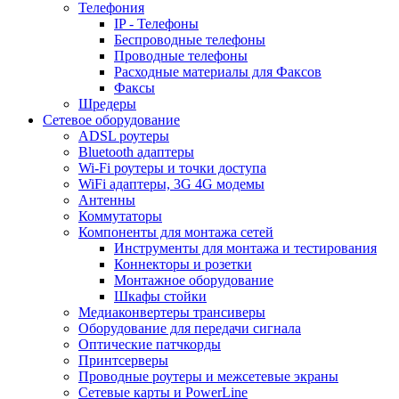
Телефония
IP - Телефоны
Беспроводные телефоны
Проводные телефоны
Расходные материалы для Факсов
Факсы
Шредеры
Сетевое оборудование
ADSL роутеры
Bluetooth адаптеры
Wi-Fi роутеры и точки доступа
WiFi адаптеры, 3G 4G модемы
Антенны
Коммутаторы
Компоненты для монтажа сетей
Инструменты для монтажа и тестирования
Коннекторы и розетки
Монтажное оборудование
Шкафы стойки
Медиаконвертеры трансиверы
Оборудование для передачи сигнала
Оптические патчкорды
Принтсерверы
Проводные роутеры и межсетевые экраны
Сетевые карты и PowerLine