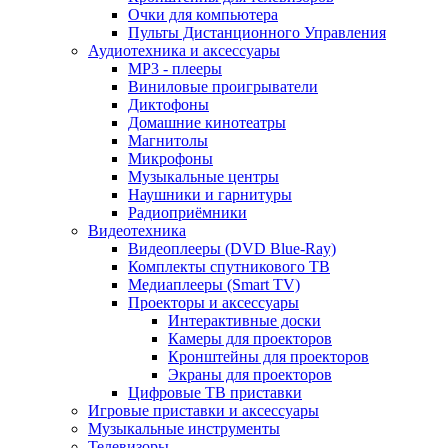
Очки для компьютера
Пульты Дистанционного Управления
Аудиотехника и аксессуары
MP3 - плееры
Виниловые проигрыватели
Диктофоны
Домашние кинотеатры
Магнитолы
Микрофоны
Музыкальные центры
Наушники и гарнитуры
Радиоприёмники
Видеотехника
Видеоплееры (DVD Blue-Ray)
Комплекты спутникового ТВ
Медиаплееры (Smart TV)
Проекторы и аксессуары
Интерактивные доски
Камеры для проекторов
Кронштейны для проекторов
Экраны для проекторов
Цифровые ТВ приставки
Игровые приставки и аксессуары
Музыкальные инструменты
Телевизоры