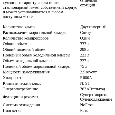
Отдельно
кухонного гарнитура или нише,
стоящий
стационарный имеет собственный корпус
и может устанавливаться в любом
доступном месте.
Количество камер
Двухкамерный
Расположение морозильной камеры
Снизу
Количество компрессоров
Один
Общий объем
333 л
Общий полезный объем
298 л
Полезный объем холодильной камеры
223 л
Объем холодильной камеры
227 л
Полезный объем морозильной камеры
75 л
Мощность замораживания
2.5 кг/сут
Хладагент
R600A
Климатический класс
N, ST
Энергопотребление
363 кВт*ч/год
Суперзаморозка,
Функции и режимы
Суперохлаждение
Система охлаждения
NoFrost
Подсветка
Есть