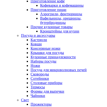
Приготовление кофе
Кофеварки и кофемашины
Приготовление пищи
Аэрогрили, фритюрницы
Вафельницы, орешницы,
бутербродницы
Прочие кухонные товары
Кронштейны для кухни
Посуда и аксессуары
Кастрюли
Ковши
Консервные ножи
Крышки для посуды
Кухонные принадлежности
Наборы посуды
Ножи
Посуда для микроволновых печей
Сковороды
Сотейники
Столовые приборы
Термосы
Формы для выпечки
Чайники
Свет
Прожекторы