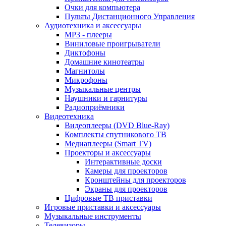
Очки для компьютера
Пульты Дистанционного Управления
Аудиотехника и аксессуары
MP3 - плееры
Виниловые проигрыватели
Диктофоны
Домашние кинотеатры
Магнитолы
Микрофоны
Музыкальные центры
Наушники и гарнитуры
Радиоприёмники
Видеотехника
Видеоплееры (DVD Blue-Ray)
Комплекты спутникового ТВ
Медиаплееры (Smart TV)
Проекторы и аксессуары
Интерактивные доски
Камеры для проекторов
Кронштейны для проекторов
Экраны для проекторов
Цифровые ТВ приставки
Игровые приставки и аксессуары
Музыкальные инструменты
Телевизоры