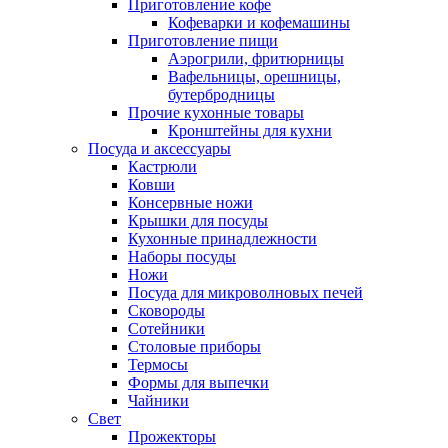
Приготовление кофе
Кофеварки и кофемашины
Приготовление пищи
Аэрогрили, фритюрницы
Вафельницы, орешницы,
бутербродницы
Прочие кухонные товары
Кронштейны для кухни
Посуда и аксессуары
Кастрюли
Ковши
Консервные ножи
Крышки для посуды
Кухонные принадлежности
Наборы посуды
Ножи
Посуда для микроволновых печей
Сковороды
Сотейники
Столовые приборы
Термосы
Формы для выпечки
Чайники
Свет
Прожекторы