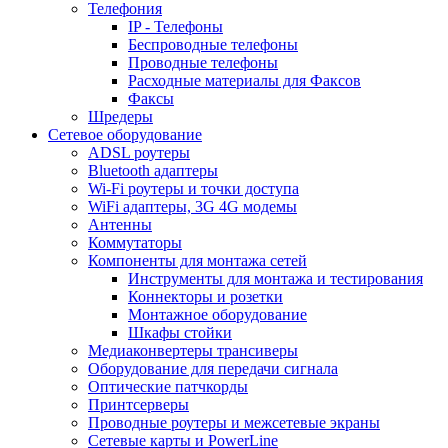
Телефония
IP - Телефоны
Беспроводные телефоны
Проводные телефоны
Расходные материалы для Факсов
Факсы
Шредеры
Сетевое оборудование
ADSL роутеры
Bluetooth адаптеры
Wi-Fi роутеры и точки доступа
WiFi адаптеры, 3G 4G модемы
Антенны
Коммутаторы
Компоненты для монтажа сетей
Инструменты для монтажа и тестирования
Коннекторы и розетки
Монтажное оборудование
Шкафы стойки
Медиаконвертеры трансиверы
Оборудование для передачи сигнала
Оптические патчкорды
Принтсерверы
Проводные роутеры и межсетевые экраны
Сетевые карты и PowerLine