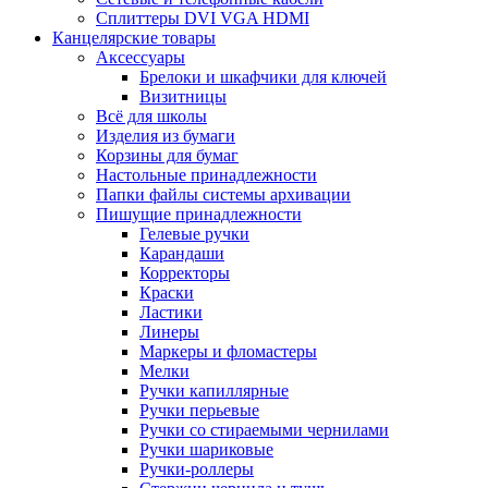
Сплиттеры DVI VGA HDMI
Канцелярские товары
Аксессуары
Брелоки и шкафчики для ключей
Визитницы
Всё для школы
Изделия из бумаги
Корзины для бумаг
Настольные принадлежности
Папки файлы системы архивации
Пишущие принадлежности
Гелевые ручки
Карандаши
Корректоры
Краски
Ластики
Линеры
Маркеры и фломастеры
Мелки
Ручки капиллярные
Ручки перьевые
Ручки со стираемыми чернилами
Ручки шариковые
Ручки-роллеры