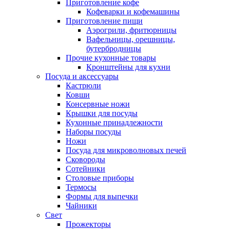
Приготовление кофе
Кофеварки и кофемашины
Приготовление пищи
Аэрогрили, фритюрницы
Вафельницы, орешницы,
бутербродницы
Прочие кухонные товары
Кронштейны для кухни
Посуда и аксессуары
Кастрюли
Ковши
Консервные ножи
Крышки для посуды
Кухонные принадлежности
Наборы посуды
Ножи
Посуда для микроволновых печей
Сковороды
Сотейники
Столовые приборы
Термосы
Формы для выпечки
Чайники
Свет
Прожекторы