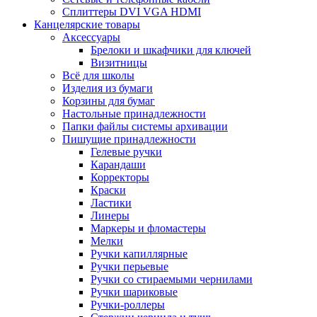
Сплиттеры DVI VGA HDMI
Канцелярские товары
Аксессуары
Брелоки и шкафчики для ключей
Визитницы
Всё для школы
Изделия из бумаги
Корзины для бумаг
Настольные принадлежности
Папки файлы системы архивации
Пишущие принадлежности
Гелевые ручки
Карандаши
Корректоры
Краски
Ластики
Линеры
Маркеры и фломастеры
Мелки
Ручки капиллярные
Ручки перьевые
Ручки со стираемыми чернилами
Ручки шариковые
Ручки-роллеры