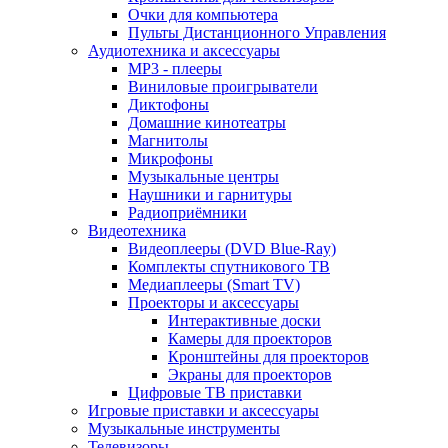
Очки для компьютера
Пульты Дистанционного Управления
Аудиотехника и аксессуары
MP3 - плееры
Виниловые проигрыватели
Диктофоны
Домашние кинотеатры
Магнитолы
Микрофоны
Музыкальные центры
Наушники и гарнитуры
Радиоприёмники
Видеотехника
Видеоплееры (DVD Blue-Ray)
Комплекты спутникового ТВ
Медиаплееры (Smart TV)
Проекторы и аксессуары
Интерактивные доски
Камеры для проекторов
Кронштейны для проекторов
Экраны для проекторов
Цифровые ТВ приставки
Игровые приставки и аксессуары
Музыкальные инструменты
Телевизоры