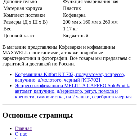
Дополнительно
Функция заваривания чая
Материал корпуса
Пластик
Комплект поставки
Кофеварка
Размеры (Д х Ш х В)
200 мм х 160 мм х 260 мм
Вес
1.17 кг
Ценовой класс
Бюджетный
В магазине представлены Кофеварки и кофемашины
MAXWELL с описаниями, а так же подробные
характеристики и фотографии. Все товары мы предлагаем с
гарантией и доставкой по России.
Кофемашина Kitfort KT-702, полуавтомат, эспрессо,
капучино, д/молотого, черный [KT-702]
Эспрессо-кофемашина MELITTA CAFFEO Solo&milk,
автомат, капучино, д/зернового, регул. помола и
крепости, самоочистка, на 2 чашки, серебристо-черная
Основные
страницы
Главная
О нас