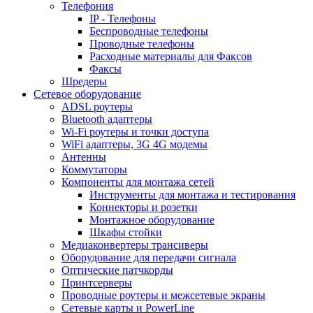
Телефония
IP - Телефоны
Беспроводные телефоны
Проводные телефоны
Расходные материалы для Факсов
Факсы
Шредеры
Сетевое оборудование
ADSL роутеры
Bluetooth адаптеры
Wi-Fi роутеры и точки доступа
WiFi адаптеры, 3G 4G модемы
Антенны
Коммутаторы
Компоненты для монтажа сетей
Инструменты для монтажа и тестирования
Коннекторы и розетки
Монтажное оборудование
Шкафы стойки
Медиаконвертеры трансиверы
Оборудование для передачи сигнала
Оптические патчкорды
Принтсерверы
Проводные роутеры и межсетевые экраны
Сетевые карты и PowerLine