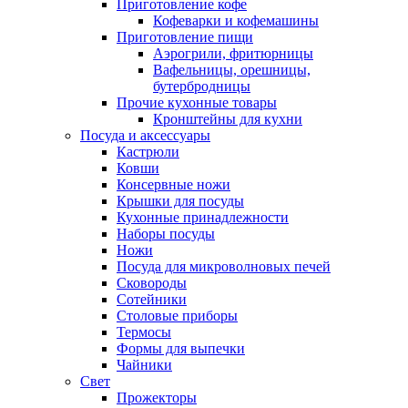
Приготовление кофе
Кофеварки и кофемашины
Приготовление пищи
Аэрогрили, фритюрницы
Вафельницы, орешницы,
бутербродницы
Прочие кухонные товары
Кронштейны для кухни
Посуда и аксессуары
Кастрюли
Ковши
Консервные ножи
Крышки для посуды
Кухонные принадлежности
Наборы посуды
Ножи
Посуда для микроволновых печей
Сковороды
Сотейники
Столовые приборы
Термосы
Формы для выпечки
Чайники
Свет
Прожекторы