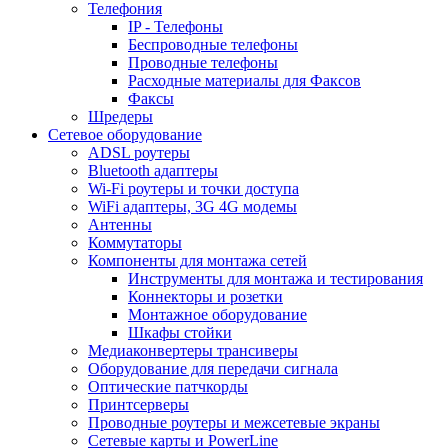
Телефония
IP - Телефоны
Беспроводные телефоны
Проводные телефоны
Расходные материалы для Факсов
Факсы
Шредеры
Сетевое оборудование
ADSL роутеры
Bluetooth адаптеры
Wi-Fi роутеры и точки доступа
WiFi адаптеры, 3G 4G модемы
Антенны
Коммутаторы
Компоненты для монтажа сетей
Инструменты для монтажа и тестирования
Коннекторы и розетки
Монтажное оборудование
Шкафы стойки
Медиаконвертеры трансиверы
Оборудование для передачи сигнала
Оптические патчкорды
Принтсерверы
Проводные роутеры и межсетевые экраны
Сетевые карты и PowerLine