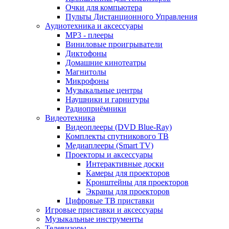
Очки для компьютера
Пульты Дистанционного Управления
Аудиотехника и аксессуары
MP3 - плееры
Виниловые проигрыватели
Диктофоны
Домашние кинотеатры
Магнитолы
Микрофоны
Музыкальные центры
Наушники и гарнитуры
Радиоприёмники
Видеотехника
Видеоплееры (DVD Blue-Ray)
Комплекты спутникового ТВ
Медиаплееры (Smart TV)
Проекторы и аксессуары
Интерактивные доски
Камеры для проекторов
Кронштейны для проекторов
Экраны для проекторов
Цифровые ТВ приставки
Игровые приставки и аксессуары
Музыкальные инструменты
Телевизоры