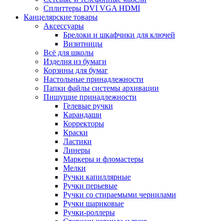
Сплиттеры DVI VGA HDMI
Канцелярские товары
Аксессуары
Брелоки и шкафчики для ключей
Визитницы
Всё для школы
Изделия из бумаги
Корзины для бумаг
Настольные принадлежности
Папки файлы системы архивации
Пишущие принадлежности
Гелевые ручки
Карандаши
Корректоры
Краски
Ластики
Линеры
Маркеры и фломастеры
Мелки
Ручки капиллярные
Ручки перьевые
Ручки со стираемыми чернилами
Ручки шариковые
Ручки-роллеры