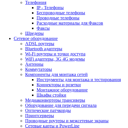
Телефония
IP - Телефоны
Беспроводные телефоны
Проводные телефоны
Расходные материалы для Факсов
Факсы
Шредеры
Сетевое оборудование
ADSL роутеры
Bluetooth адаптеры
Wi-Fi роутеры и точки доступа
WiFi адаптеры, 3G 4G модемы
Антенны
Коммутаторы
Компоненты для монтажа сетей
Инструменты для монтажа и тестирования
Коннекторы и розетки
Монтажное оборудование
Шкафы стойки
Медиаконвертеры трансиверы
Оборудование для передачи сигнала
Оптические патчкорды
Принтсерверы
Проводные роутеры и межсетевые экраны
Сетевые карты и PowerLine