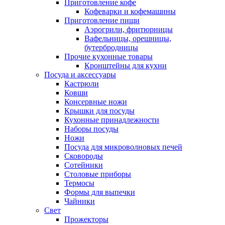
Приготовление кофе
Кофеварки и кофемашины
Приготовление пищи
Аэрогрили, фритюрницы
Вафельницы, орешницы,
бутербродницы
Прочие кухонные товары
Кронштейны для кухни
Посуда и аксессуары
Кастрюли
Ковши
Консервные ножи
Крышки для посуды
Кухонные принадлежности
Наборы посуды
Ножи
Посуда для микроволновых печей
Сковороды
Сотейники
Столовые приборы
Термосы
Формы для выпечки
Чайники
Свет
Прожекторы