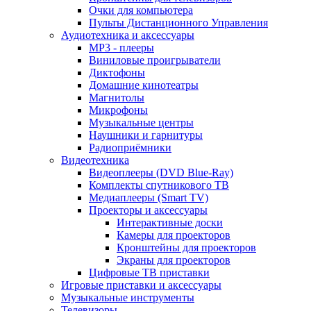
Очки для компьютера
Пульты Дистанционного Управления
Аудиотехника и аксессуары
MP3 - плееры
Виниловые проигрыватели
Диктофоны
Домашние кинотеатры
Магнитолы
Микрофоны
Музыкальные центры
Наушники и гарнитуры
Радиоприёмники
Видеотехника
Видеоплееры (DVD Blue-Ray)
Комплекты спутникового ТВ
Медиаплееры (Smart TV)
Проекторы и аксессуары
Интерактивные доски
Камеры для проекторов
Кронштейны для проекторов
Экраны для проекторов
Цифровые ТВ приставки
Игровые приставки и аксессуары
Музыкальные инструменты
Телевизоры