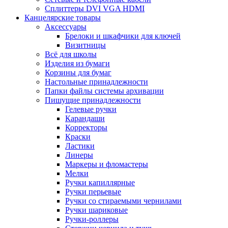
Сплиттеры DVI VGA HDMI
Канцелярские товары
Аксессуары
Брелоки и шкафчики для ключей
Визитницы
Всё для школы
Изделия из бумаги
Корзины для бумаг
Настольные принадлежности
Папки файлы системы архивации
Пишущие принадлежности
Гелевые ручки
Карандаши
Корректоры
Краски
Ластики
Линеры
Маркеры и фломастеры
Мелки
Ручки капиллярные
Ручки перьевые
Ручки со стираемыми чернилами
Ручки шариковые
Ручки-роллеры