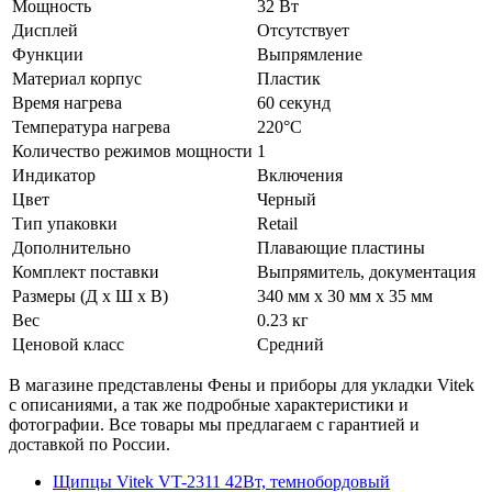
Мощность
32 Вт
Дисплей
Отсутствует
Функции
Выпрямление
Материал корпус
Пластик
Время нагрева
60 секунд
Температура нагрева
220°С
Количество режимов мощности
1
Индикатор
Включения
Цвет
Черный
Тип упаковки
Retail
Дополнительно
Плавающие пластины
Комплект поставки
Выпрямитель, документация
Размеры (Д х Ш х В)
340 мм х 30 мм х 35 мм
Вес
0.23 кг
Ценовой класс
Средний
В магазине представлены Фены и приборы для укладки Vitek
с описаниями, а так же подробные характеристики и
фотографии. Все товары мы предлагаем с гарантией и
доставкой по России.
Щипцы Vitek VT-2311 42Вт, темнобордовый