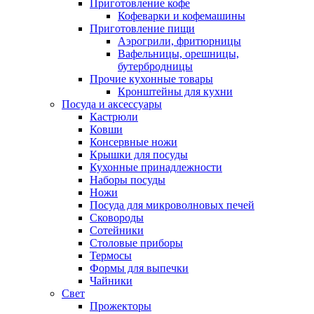
Приготовление кофе
Кофеварки и кофемашины
Приготовление пищи
Аэрогрили, фритюрницы
Вафельницы, орешницы,
бутербродницы
Прочие кухонные товары
Кронштейны для кухни
Посуда и аксессуары
Кастрюли
Ковши
Консервные ножи
Крышки для посуды
Кухонные принадлежности
Наборы посуды
Ножи
Посуда для микроволновых печей
Сковороды
Сотейники
Столовые приборы
Термосы
Формы для выпечки
Чайники
Свет
Прожекторы