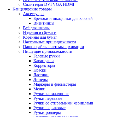
Сплиттеры DVI VGA HDMI
Канцелярские товары
Аксессуары
Брелоки и шкафчики для ключей
Визитницы
Всё для школы
Изделия из бумаги
Корзины для бумаг
Настольные принадлежности
Папки файлы системы архивации
Пишущие принадлежности
Гелевые ручки
Карандаши
Корректоры
Краски
Ластики
Линеры
Маркеры и фломастеры
Мелки
Ручки капиллярные
Ручки перьевые
Ручки со стираемыми чернилами
Ручки шариковые
Ручки-роллеры