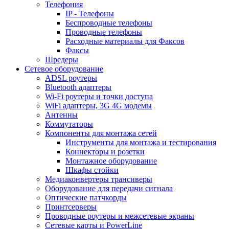
Телефония
IP - Телефоны
Беспроводные телефоны
Проводные телефоны
Расходные материалы для Факсов
Факсы
Шредеры
Сетевое оборудование
ADSL роутеры
Bluetooth адаптеры
Wi-Fi роутеры и точки доступа
WiFi адаптеры, 3G 4G модемы
Антенны
Коммутаторы
Компоненты для монтажа сетей
Инструменты для монтажа и тестирования
Коннекторы и розетки
Монтажное оборудование
Шкафы стойки
Медиаконвертеры трансиверы
Оборудование для передачи сигнала
Оптические патчкорды
Принтсерверы
Проводные роутеры и межсетевые экраны
Сетевые карты и PowerLine