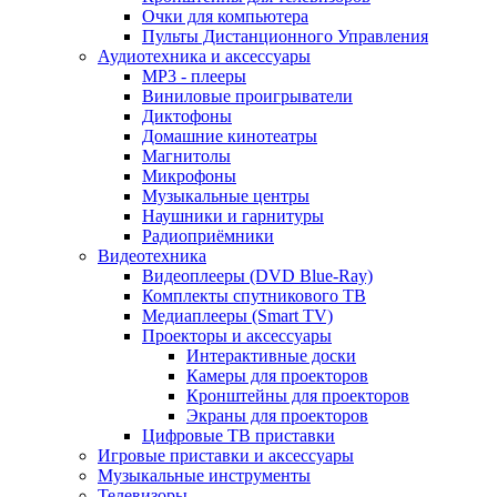
Очки для компьютера
Пульты Дистанционного Управления
Аудиотехника и аксессуары
MP3 - плееры
Виниловые проигрыватели
Диктофоны
Домашние кинотеатры
Магнитолы
Микрофоны
Музыкальные центры
Наушники и гарнитуры
Радиоприёмники
Видеотехника
Видеоплееры (DVD Blue-Ray)
Комплекты спутникового ТВ
Медиаплееры (Smart TV)
Проекторы и аксессуары
Интерактивные доски
Камеры для проекторов
Кронштейны для проекторов
Экраны для проекторов
Цифровые ТВ приставки
Игровые приставки и аксессуары
Музыкальные инструменты
Телевизоры