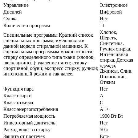
Управление
Электронное
Дисплей
Цифровой
Сушка
Нет
Количество программ
11
Хлопок,
Специальные программы Краткий список
Шерсть,
специальных программ, имеющихся в
Синтетика,
данной модели стиральной машинки. К
Ручная стирка,
специальным программам можно отнести:
Интенсивная
стирку определенного типа ткани (хлопок,
стирка, Детская
шелк, джинсы); удаление пятен; стирку
одежда,
спортивной обуви; экспресс-стирку; ручной;
Джинсы, Слив,
интенсивный режим и так далее.
Полоскание,
Отжим
Функция пара
Нет
Класс стирки
A
Класс отжима
C
Класс энергопотребления
A++
Потребляемая мощность
1900 Вт Вт
Инверторный двигатель
Нет
Расход воды за стирку
50 л
Защита от протечек
Есть