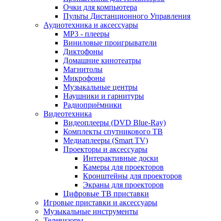
Очки для компьютера
Пульты Дистанционного Управления
Аудиотехника и аксессуары
MP3 - плееры
Виниловые проигрыватели
Диктофоны
Домашние кинотеатры
Магнитолы
Микрофоны
Музыкальные центры
Наушники и гарнитуры
Радиоприёмники
Видеотехника
Видеоплееры (DVD Blue-Ray)
Комплекты спутникового ТВ
Медиаплееры (Smart TV)
Проекторы и аксессуары
Интерактивные доски
Камеры для проекторов
Кронштейны для проекторов
Экраны для проекторов
Цифровые ТВ приставки
Игровые приставки и аксессуары
Музыкальные инструменты
Телевизоры