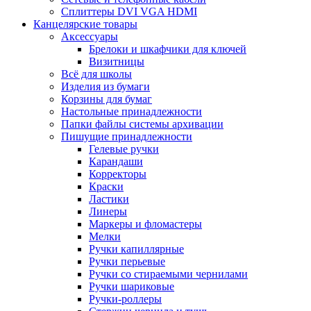
Сплиттеры DVI VGA HDMI
Канцелярские товары
Аксессуары
Брелоки и шкафчики для ключей
Визитницы
Всё для школы
Изделия из бумаги
Корзины для бумаг
Настольные принадлежности
Папки файлы системы архивации
Пишущие принадлежности
Гелевые ручки
Карандаши
Корректоры
Краски
Ластики
Линеры
Маркеры и фломастеры
Мелки
Ручки капиллярные
Ручки перьевые
Ручки со стираемыми чернилами
Ручки шариковые
Ручки-роллеры