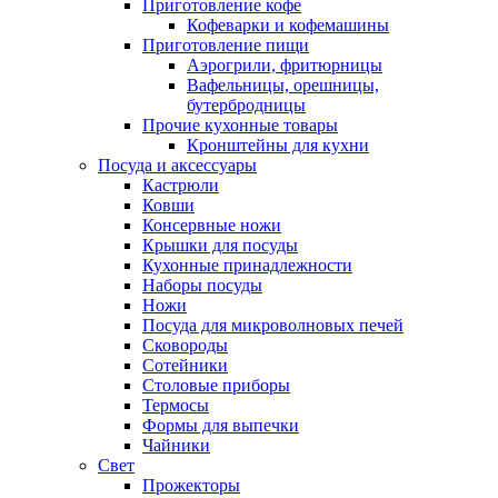
Приготовление кофе
Кофеварки и кофемашины
Приготовление пищи
Аэрогрили, фритюрницы
Вафельницы, орешницы,
бутербродницы
Прочие кухонные товары
Кронштейны для кухни
Посуда и аксессуары
Кастрюли
Ковши
Консервные ножи
Крышки для посуды
Кухонные принадлежности
Наборы посуды
Ножи
Посуда для микроволновых печей
Сковороды
Сотейники
Столовые приборы
Термосы
Формы для выпечки
Чайники
Свет
Прожекторы