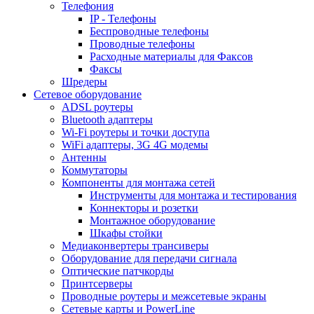
Телефония
IP - Телефоны
Беспроводные телефоны
Проводные телефоны
Расходные материалы для Факсов
Факсы
Шредеры
Сетевое оборудование
ADSL роутеры
Bluetooth адаптеры
Wi-Fi роутеры и точки доступа
WiFi адаптеры, 3G 4G модемы
Антенны
Коммутаторы
Компоненты для монтажа сетей
Инструменты для монтажа и тестирования
Коннекторы и розетки
Монтажное оборудование
Шкафы стойки
Медиаконвертеры трансиверы
Оборудование для передачи сигнала
Оптические патчкорды
Принтсерверы
Проводные роутеры и межсетевые экраны
Сетевые карты и PowerLine