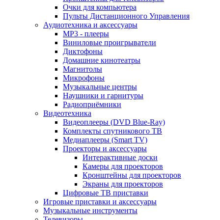
Очки для компьютера
Пульты Дистанционного Управления
Аудиотехника и аксессуары
MP3 - плееры
Виниловые проигрыватели
Диктофоны
Домашние кинотеатры
Магнитолы
Микрофоны
Музыкальные центры
Наушники и гарнитуры
Радиоприёмники
Видеотехника
Видеоплееры (DVD Blue-Ray)
Комплекты спутникового ТВ
Медиаплееры (Smart TV)
Проекторы и аксессуары
Интерактивные доски
Камеры для проекторов
Кронштейны для проекторов
Экраны для проекторов
Цифровые ТВ приставки
Игровые приставки и аксессуары
Музыкальные инструменты
Телевизоры