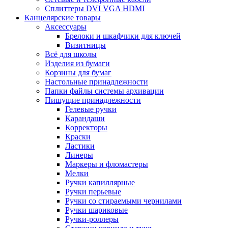
Сплиттеры DVI VGA HDMI
Канцелярские товары
Аксессуары
Брелоки и шкафчики для ключей
Визитницы
Всё для школы
Изделия из бумаги
Корзины для бумаг
Настольные принадлежности
Папки файлы системы архивации
Пишущие принадлежности
Гелевые ручки
Карандаши
Корректоры
Краски
Ластики
Линеры
Маркеры и фломастеры
Мелки
Ручки капиллярные
Ручки перьевые
Ручки со стираемыми чернилами
Ручки шариковые
Ручки-роллеры