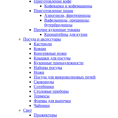
Приготовление кофе
Кофеварки и кофемашины
Приготовление пищи
Аэрогрили, фритюрницы
Вафельницы, орешницы,
бутербродницы
Прочие кухонные товары
Кронштейны для кухни
Посуда и аксессуары
Кастрюли
Ковши
Консервные ножи
Крышки для посуды
Кухонные принадлежности
Наборы посуды
Ножи
Посуда для микроволновых печей
Сковороды
Сотейники
Столовые приборы
Термосы
Формы для выпечки
Чайники
Свет
Прожекторы