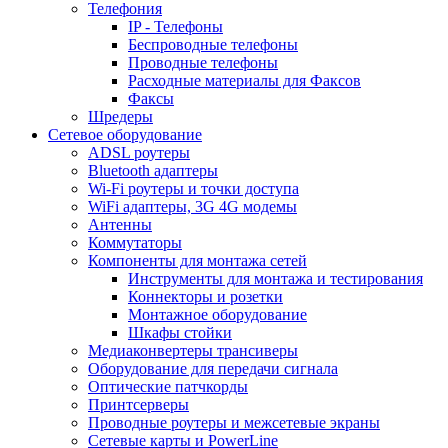
Телефония
IP - Телефоны
Беспроводные телефоны
Проводные телефоны
Расходные материалы для Факсов
Факсы
Шредеры
Сетевое оборудование
ADSL роутеры
Bluetooth адаптеры
Wi-Fi роутеры и точки доступа
WiFi адаптеры, 3G 4G модемы
Антенны
Коммутаторы
Компоненты для монтажа сетей
Инструменты для монтажа и тестирования
Коннекторы и розетки
Монтажное оборудование
Шкафы стойки
Медиаконвертеры трансиверы
Оборудование для передачи сигнала
Оптические патчкорды
Принтсерверы
Проводные роутеры и межсетевые экраны
Сетевые карты и PowerLine