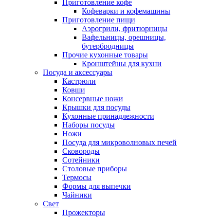
Приготовление кофе
Кофеварки и кофемашины
Приготовление пищи
Аэрогрили, фритюрницы
Вафельницы, орешницы,
бутербродницы
Прочие кухонные товары
Кронштейны для кухни
Посуда и аксессуары
Кастрюли
Ковши
Консервные ножи
Крышки для посуды
Кухонные принадлежности
Наборы посуды
Ножи
Посуда для микроволновых печей
Сковороды
Сотейники
Столовые приборы
Термосы
Формы для выпечки
Чайники
Свет
Прожекторы