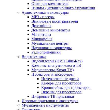
Очки для компьютера
Пульты Дистанционного Управления
Аудиотехника и аксессуары
MP3 - плееры
Виниловые проигрыватели
Диктофоны
Домашние кинотеатры
Магнитолы
Микрофоны
Музыкальные центры
Наушники и гарнитуры
Радиоприёмники
Видеотехника
Видеоплееры (DVD Blue-Ray)
Комплекты спутникового ТВ
Медиаплееры (Smart TV)
Проекторы и аксессуары
Интерактивные доски
Камеры для проекторов
Кронштейны для проекторов
Экраны для проекторов
Цифровые ТВ приставки
Игровые приставки и аксессуары
Музыкальные инструменты
Телевизоры