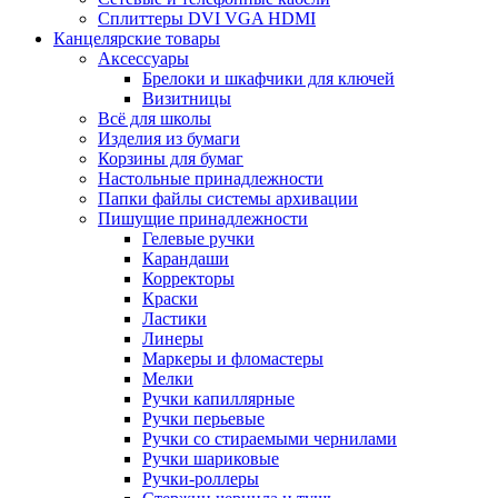
Сплиттеры DVI VGA HDMI
Канцелярские товары
Аксессуары
Брелоки и шкафчики для ключей
Визитницы
Всё для школы
Изделия из бумаги
Корзины для бумаг
Настольные принадлежности
Папки файлы системы архивации
Пишущие принадлежности
Гелевые ручки
Карандаши
Корректоры
Краски
Ластики
Линеры
Маркеры и фломастеры
Мелки
Ручки капиллярные
Ручки перьевые
Ручки со стираемыми чернилами
Ручки шариковые
Ручки-роллеры