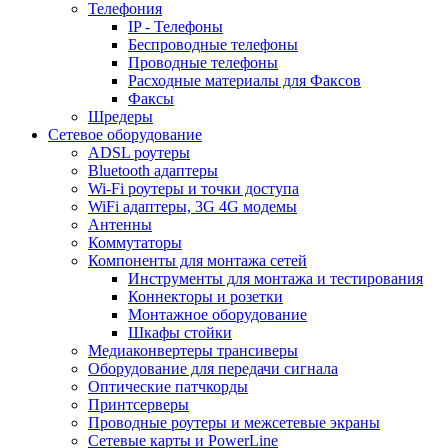
Телефония
IP - Телефоны
Беспроводные телефоны
Проводные телефоны
Расходные материалы для Факсов
Факсы
Шредеры
Сетевое оборудование
ADSL роутеры
Bluetooth адаптеры
Wi-Fi роутеры и точки доступа
WiFi адаптеры, 3G 4G модемы
Антенны
Коммутаторы
Компоненты для монтажа сетей
Инструменты для монтажа и тестирования
Коннекторы и розетки
Монтажное оборудование
Шкафы стойки
Медиаконвертеры трансиверы
Оборудование для передачи сигнала
Оптические патчкорды
Принтсерверы
Проводные роутеры и межсетевые экраны
Сетевые карты и PowerLine