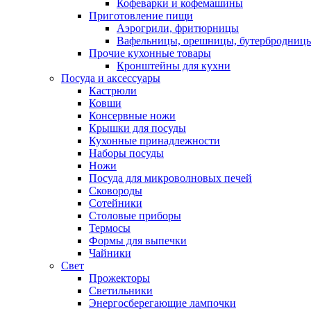
Кофеварки и кофемашины
Приготовление пищи
Аэрогрили, фритюрницы
Вафельницы, орешницы, бутербродниц
Прочие кухонные товары
Кронштейны для кухни
Посуда и аксессуары
Кастрюли
Ковши
Консервные ножи
Крышки для посуды
Кухонные принадлежности
Наборы посуды
Ножи
Посуда для микроволновых печей
Сковороды
Сотейники
Столовые приборы
Термосы
Формы для выпечки
Чайники
Свет
Прожекторы
Светильники
Энергосберегающие лампочки