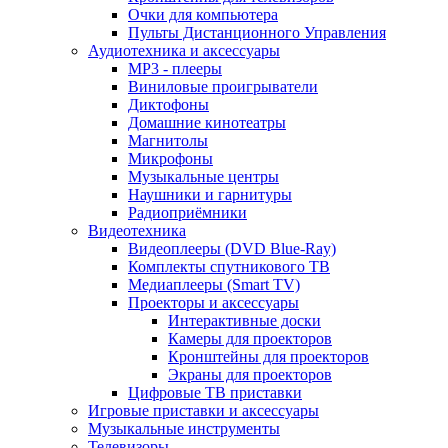
Очки для компьютера
Пульты Дистанционного Управления
Аудиотехника и аксессуары
MP3 - плееры
Виниловые проигрыватели
Диктофоны
Домашние кинотеатры
Магнитолы
Микрофоны
Музыкальные центры
Наушники и гарнитуры
Радиоприёмники
Видеотехника
Видеоплееры (DVD Blue-Ray)
Комплекты спутникового ТВ
Медиаплееры (Smart TV)
Проекторы и аксессуары
Интерактивные доски
Камеры для проекторов
Кронштейны для проекторов
Экраны для проекторов
Цифровые ТВ приставки
Игровые приставки и аксессуары
Музыкальные инструменты
Телевизоры