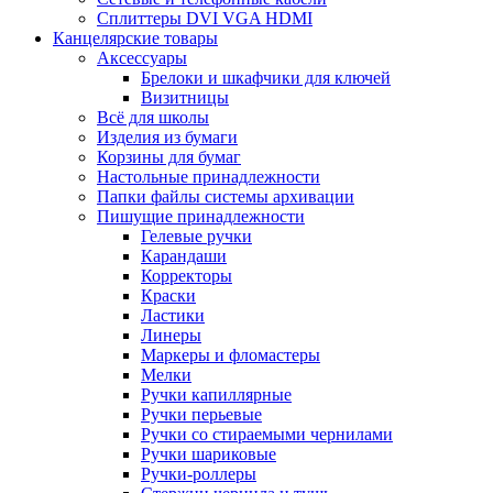
Сплиттеры DVI VGA HDMI
Канцелярские товары
Аксессуары
Брелоки и шкафчики для ключей
Визитницы
Всё для школы
Изделия из бумаги
Корзины для бумаг
Настольные принадлежности
Папки файлы системы архивации
Пишущие принадлежности
Гелевые ручки
Карандаши
Корректоры
Краски
Ластики
Линеры
Маркеры и фломастеры
Мелки
Ручки капиллярные
Ручки перьевые
Ручки со стираемыми чернилами
Ручки шариковые
Ручки-роллеры