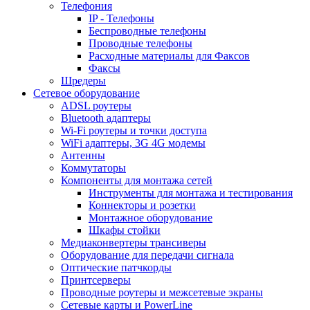
Телефония
IP - Телефоны
Беспроводные телефоны
Проводные телефоны
Расходные материалы для Факсов
Факсы
Шредеры
Сетевое оборудование
ADSL роутеры
Bluetooth адаптеры
Wi-Fi роутеры и точки доступа
WiFi адаптеры, 3G 4G модемы
Антенны
Коммутаторы
Компоненты для монтажа сетей
Инструменты для монтажа и тестирования
Коннекторы и розетки
Монтажное оборудование
Шкафы стойки
Медиаконвертеры трансиверы
Оборудование для передачи сигнала
Оптические патчкорды
Принтсерверы
Проводные роутеры и межсетевые экраны
Сетевые карты и PowerLine