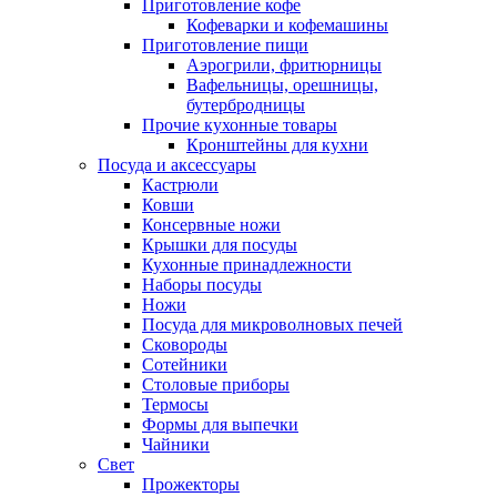
Приготовление кофе
Кофеварки и кофемашины
Приготовление пищи
Аэрогрили, фритюрницы
Вафельницы, орешницы,
бутербродницы
Прочие кухонные товары
Кронштейны для кухни
Посуда и аксессуары
Кастрюли
Ковши
Консервные ножи
Крышки для посуды
Кухонные принадлежности
Наборы посуды
Ножи
Посуда для микроволновых печей
Сковороды
Сотейники
Столовые приборы
Термосы
Формы для выпечки
Чайники
Свет
Прожекторы