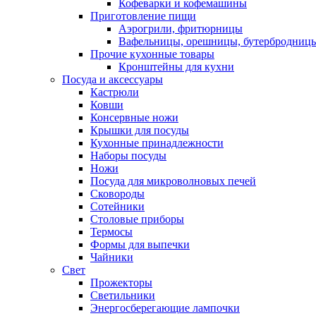
Кофеварки и кофемашины
Приготовление пищи
Аэрогрили, фритюрницы
Вафельницы, орешницы, бутербродниц
Прочие кухонные товары
Кронштейны для кухни
Посуда и аксессуары
Кастрюли
Ковши
Консервные ножи
Крышки для посуды
Кухонные принадлежности
Наборы посуды
Ножи
Посуда для микроволновых печей
Сковороды
Сотейники
Столовые приборы
Термосы
Формы для выпечки
Чайники
Свет
Прожекторы
Светильники
Энергосберегающие лампочки