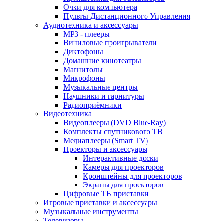
Очки для компьютера
Пульты Дистанционного Управления
Аудиотехника и аксессуары
MP3 - плееры
Виниловые проигрыватели
Диктофоны
Домашние кинотеатры
Магнитолы
Микрофоны
Музыкальные центры
Наушники и гарнитуры
Радиоприёмники
Видеотехника
Видеоплееры (DVD Blue-Ray)
Комплекты спутникового ТВ
Медиаплееры (Smart TV)
Проекторы и аксессуары
Интерактивные доски
Камеры для проекторов
Кронштейны для проекторов
Экраны для проекторов
Цифровые ТВ приставки
Игровые приставки и аксессуары
Музыкальные инструменты
Телевизоры