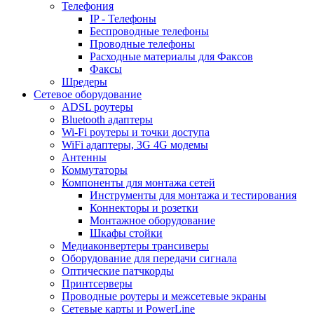
Телефония
IP - Телефоны
Беспроводные телефоны
Проводные телефоны
Расходные материалы для Факсов
Факсы
Шредеры
Сетевое оборудование
ADSL роутеры
Bluetooth адаптеры
Wi-Fi роутеры и точки доступа
WiFi адаптеры, 3G 4G модемы
Антенны
Коммутаторы
Компоненты для монтажа сетей
Инструменты для монтажа и тестирования
Коннекторы и розетки
Монтажное оборудование
Шкафы стойки
Медиаконвертеры трансиверы
Оборудование для передачи сигнала
Оптические патчкорды
Принтсерверы
Проводные роутеры и межсетевые экраны
Сетевые карты и PowerLine