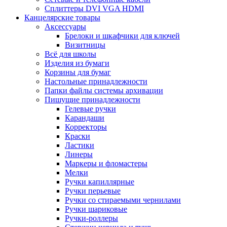
Сплиттеры DVI VGA HDMI
Канцелярские товары
Аксессуары
Брелоки и шкафчики для ключей
Визитницы
Всё для школы
Изделия из бумаги
Корзины для бумаг
Настольные принадлежности
Папки файлы системы архивации
Пишущие принадлежности
Гелевые ручки
Карандаши
Корректоры
Краски
Ластики
Линеры
Маркеры и фломастеры
Мелки
Ручки капиллярные
Ручки перьевые
Ручки со стираемыми чернилами
Ручки шариковые
Ручки-роллеры