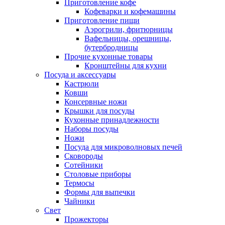
Приготовление кофе
Кофеварки и кофемашины
Приготовление пищи
Аэрогрили, фритюрницы
Вафельницы, орешницы,
бутербродницы
Прочие кухонные товары
Кронштейны для кухни
Посуда и аксессуары
Кастрюли
Ковши
Консервные ножи
Крышки для посуды
Кухонные принадлежности
Наборы посуды
Ножи
Посуда для микроволновых печей
Сковороды
Сотейники
Столовые приборы
Термосы
Формы для выпечки
Чайники
Свет
Прожекторы